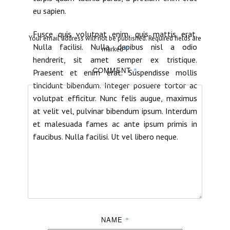
eu sapien.
Fusce quis volutpat enim, quis mattis erat.
Your email address will not be published.
Required fields are
Nulla facilisi. Nulla dapibus nisl a odio
*
marked
hendrerit, sit amet semper ex tristique.
COMMENT
*
Praesent et enim erat. Suspendisse mollis
tincidunt bibendum. Integer posuere tortor ac
volutpat efficitur. Nunc felis augue, maximus
at velit vel, pulvinar bibendum ipsum. Interdum
et malesuada fames ac ante ipsum primis in
faucibus. Nulla facilisi. Ut vel libero neque.
NAME
*