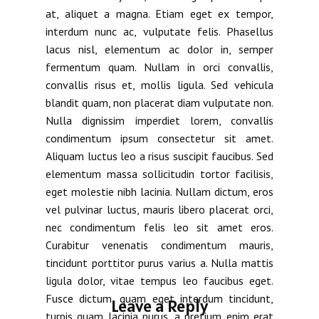
at, aliquet a magna. Etiam eget ex tempor,
interdum nunc ac, vulputate felis. Phasellus
lacus nisl, elementum ac dolor in, semper
fermentum quam. Nullam in orci convallis,
convallis risus et, mollis ligula. Sed vehicula
blandit quam, non placerat diam vulputate non.
Nulla dignissim imperdiet lorem, convallis
condimentum ipsum consectetur sit amet.
Aliquam luctus leo a risus suscipit faucibus. Sed
elementum massa sollicitudin tortor facilisis,
eget molestie nibh lacinia. Nullam dictum, eros
vel pulvinar luctus, mauris libero placerat orci,
nec condimentum felis leo sit amet eros.
Curabitur venenatis condimentum mauris,
tincidunt porttitor purus varius a. Nulla mattis
ligula dolor, vitae tempus leo faucibus eget.
Fusce dictum, quam eget interdum tincidunt,
Leave a Reply
turpis quam lacinia purus, a pretium enim erat